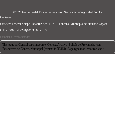
©2026 Gobierno del Estado de Veracruz | Secretaría de Seguridad Pública
Contacto
Carretera Federal Xalapa-Veracruz Km. 11.5. El Lencero, Municipio de Emiliano Zapata.
C.P. 91640. Tel. (228)141.38.00 ext. 3618
Cambiar al tema estándar
This page is: General type: incourse. Context Archivo: Policía de Proximidad con
Perspectiva de Género-Municipal (context id 39313). Page type mod-resource-view.