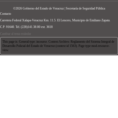
©2026 Gobierno del Estado de Veracruz | Secretaría de Seguridad Pública
Contacto
Carretera Federal Xalapa-Veracruz Km. 11.5. El Lencero, Municipio de Emiliano Zapata.
C.P. 91640. Tel. (228)141.38.00 ext. 3618
Cambiar al tema estándar
This page is: General type: incourse. Context Archivo: Reglamento del Sistema Integral de
Desarrollo Policial del Estado de Veracruz (context id 1563). Page type mod-resource-
view.