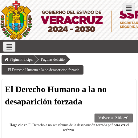
Redes sociales
Inicio
Servicios que ofrece
Transparencia
Investigación
Página Principal
Páginas del sitio
El Derecho Humano a la no desaparición forzada
El Derecho Humano a la no
desaparición forzada
Volver a: Sitio
Haga clic en
El Derecho a no ser víctima de la desaparición forzada.pdf
para ver el
archivo.