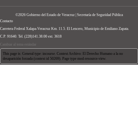
©2026 Gobierno del Estado de Veracruz | Secretaría de Seguridad Pública
Contacto
Carretera Federal Xalapa-Veracruz Km. 11.5. El Lencero, Municipio de Emiliano Zapata.
C.P. 91640. Tel. (228)141.38.00 ext. 3618
Cambiar al tema estándar
This page is: General type: incourse. Context Archivo: El Derecho Humano a la no
desaparición forzada (context id 50269). Page type mod-resource-view.