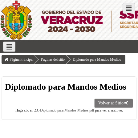
Redes sociales
Inicio
Servicios que ofrece
Transparencia
Investigación
Página Principal
Páginas del sitio
Diplomado para Mandos Medios
Diplomado para Mandos Medios
Volver a: Sitio
Haga clic en
23.-Diplomado para Mandos Medios.pdf
para ver el archivo.