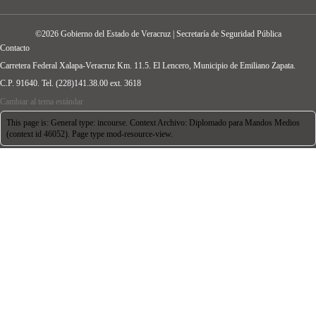
©2026 Gobierno del Estado de Veracruz | Secretaría de Seguridad Pública
Contacto
Carretera Federal Xalapa-Veracruz Km. 11.5. El Lencero, Municipio de Emiliano Zapata.
C.P. 91640. Tel. (228)141.38.00 ext. 3618
Cambiar al tema estándar
This page is: General type: incourse. Context Archivo: Diplomado para Mandos Medios
(context id 46052). Page type mod-resource-view.